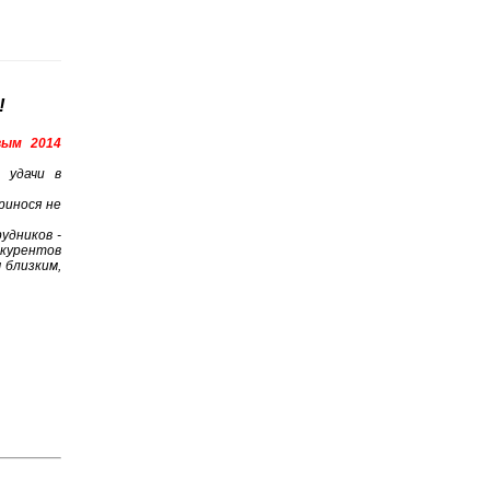
!
вым 2014
 удачи в
ринося не
удников -
нкурентов
 близким,