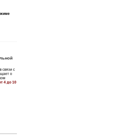
ежиме
ольной
 связи с
бщает о
ком
т 4 до 10