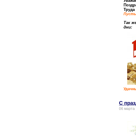
Уважа
Поздр
Труда
Пусть 
Так ж
дни:
Удачны
С праз
06 марта