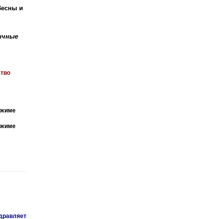
Весны и
ичные
ство
ежиме
ежиме
дравляет