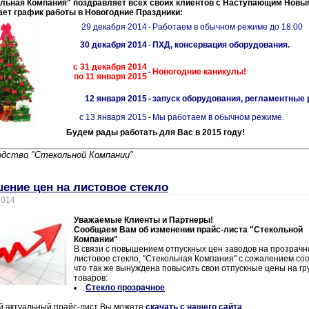
льная Компания" поздравляет всех своих клиентов с Наступающим Новы
ет график работы в Новогодние Праздники:
29 декабря 2014
-
Работаем в обычном режиме до 18:00
30 декабря 2014
-
ПХД, консервация оборудования.
с 31 декабря 2014
-
Новогодние каникулы!
по 11 января 2015
12 января 2015
-
запуск оборудования, регламентные
с 13 января 2015
-
Мы работаем в обычном режиме.
Будем рады работать для Вас в 2015 году!
одство "Стекольной Компании"
ение цен на листовое стекло
2014
Уважаемые Клиенты и Партнеры!
Сообщаем Вам об изменении прайс-листа "Стекольной
Компании"
В связи с повышением отпускных цен заводов на прозрачн
листовое стекло, "Стекольная Компания" с сожалением со
что так же вынуждена повысить свои отпускные цены на г
товаров:
Стекло прозрачное
 актуальный прайс-лист Вы можете
скачать с нашего сайта