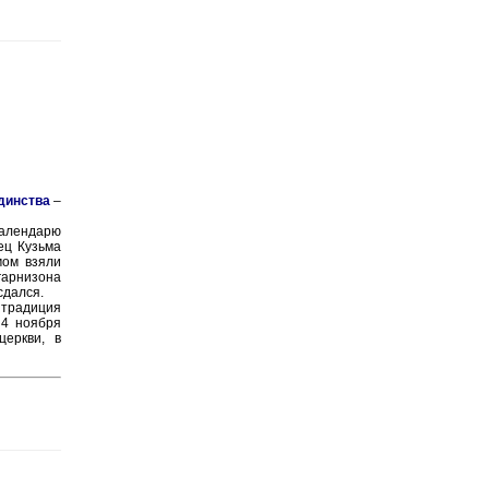
динства
–
календарю
ец Кузьма
мом взяли
гарнизона
сдался.
 традиция
 4 ноября
церкви, в