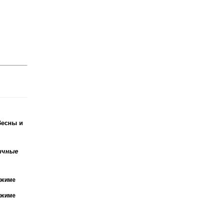
Весны и
ичные
ежиме
ежиме