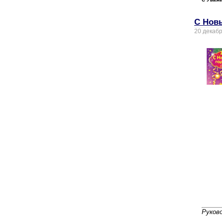
С Нов
20 декаб
Руков