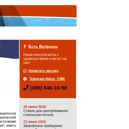
Есть Вопросы
Наши консультанты с
удовольствием ответят на
них!
Написать письмо
Telegram Glass_CMK
(495) 646-10-98
26 июня 2026
Стекло для центробежного
ционная
стеклоочистителя.
анической
астичками
23 июня 2026
жет иметь
Закалённое приборное