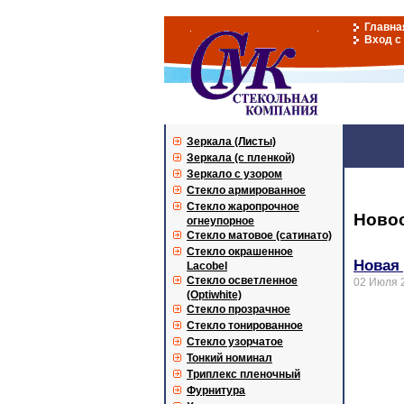
Главна
Вход с
Зеркала (Листы)
Зеркала (с пленкой)
Зеркало с узором
Стекло армированное
Стекло жаропрочное
Ново
огнеупорное
Стекло матовое (сатинато)
Стекло окрашенное
Новая 
Lacobel
Стекло осветленное
02 Июля 
(Optiwhite)
Стекло прозрачное
Стекло тонированное
Стекло узорчатое
Тонкий номинал
Триплекс пленочный
Фурнитура