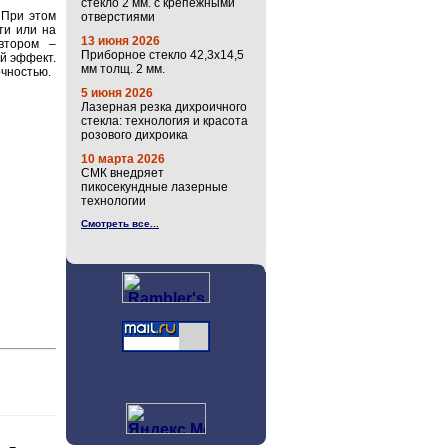
стекло 2 мм. с крепёжными
 При этом
отверстиями
ти или на
13 июня 2026
втором –
Приборное стекло 42,3х14,5
й эффект.
мм толщ. 2 мм.
очностью.
5 июня 2026
Лазерная резка дихроичного
стекла: технология и красота
розового дихроика
10 марта 2026
СМК внедряет
пикосекундные лазерные
технологии
Смотреть все...