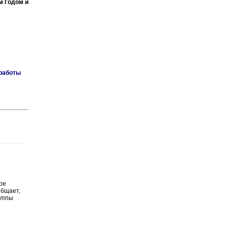
м Годом и
 работы
ое
общает,
руппы