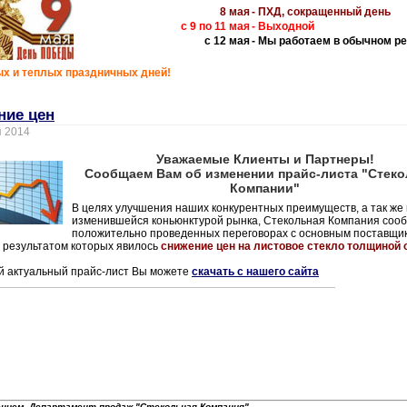
8 мая
- ПХД, сокращенный день
с 9 по 11 мая
- Выходной
с 12 мая
- Мы работаем в обычном р
х и теплых праздничных дней!
ние цен
я 2014
Уважаемые Клиенты и Партнеры!
Сообщаем Вам об изменении прайс-листа "Стек
Компании"
В целях улучшения наших конкурентных преимуществ, а так же в
изменившейся коньюнктурой рынка, Стекольная Компания соо
положительно проведенных переговорах с основным поставщи
, результатом которых явилось
снижение цен на листовое стекло толщиной о
 актуальный прайс-лист Вы можете
скачать с нашего сайта
ением, Департамент продаж "Стекольная Компания"