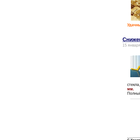
Удачны
Сниже
15 январ
стекла
мм.
Полный
С Уваж