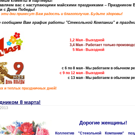
емые клиенты и партнеры!
авляем вас с наступающими майскими праздниками –
Праздником 
 и с Днем Победы!
эти дни принесут Вам радость и благополучие. Будьте здоровы
!
е сообщаем Вам график работы "Стекольной Компании" в праздн
1,2 Мая
- Выходной
3,4 Мая
- Работает только производ
5 Мая
- Выходной
с 6 по 8 мая
- Мы работаем в обычном р
с 9 по 12 мая
- Выходной
с 13 мая
- Мы работаем в обычном р
х и теплых праздничных дней!
дником 8 марта!
 2013
Дорогие женщины!
Коллектив "Стекольной Компании" поз