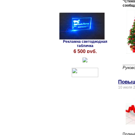
"Стеко
сообща
Рекламна светодиодная
табличка
6 500 руб.
Руков
Повыш
10 июля 
Полный