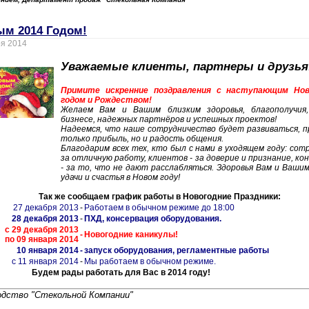
ым 2014 Годом!
ря 2014
Уважаемые клиенты, партнеры и друзья
Примите искренние поздравления с наступающим Но
годом и Рождеством!
Желаем Вам и Вашим близким здоровья, благополучия,
бизнесе, надежных партнёров и успешных проектов!
Надеемся, что наше сотрудничество будет развиваться, п
только прибыль, но и радость общения.
Благодарим всех тех, кто был с нами в уходящем году: сотр
за отличную работу, клиентов - за доверие и признание, ко
- за то, что не дают расслабляться. Здоровья Вам и Вашим
удачи и счастья в Новом году!
Так же сообщаем график работы в Новогодние Праздники:
27 декабря 2013
-
Работаем в обычном режиме до 18:00
28 декабря 2013
-
ПХД, консервация оборудования.
с 29 декабря 2013
-
Новогодние каникулы!
по 09 января 2014
10 января 2014
-
запуск оборудования, регламентные работы
с 11 января 2014
-
Мы работаем в обычном режиме.
Будем рады работать для Вас в 2014 году!
одство "Стекольной Компании"