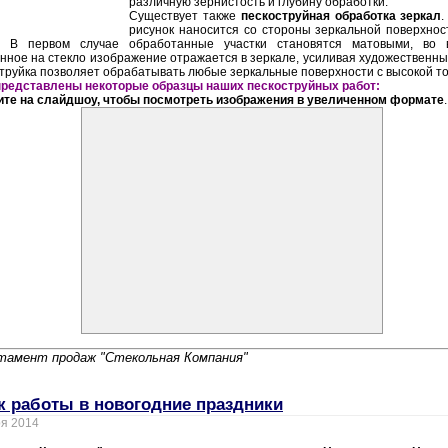
различную зернистость и глубину обработки.
Существует также
пескоструйная обработка зеркал
.
рисунок наносится со стороны зеркальной поверхнос
е. В первом случае обработанные участки становятся матовыми, во 
нное на стекло изображение отражается в зеркале, усиливая художественны
труйка позволяет обрабатывать любые зеркальные поверхности с высокой т
редставлены некоторые образцы наших пескоструйных работ:
те на слайдшоу, чтобы посмотреть изображения в увеличенном формате
.
тамент продаж "Стекольная Компания"
к работы в новогодние праздники
ря 2014