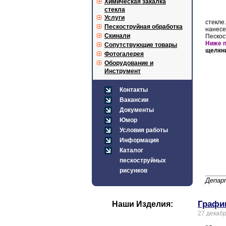
Химическая закалка
стекла
Услуги
стекл
Пескоструйная обработка
нанесе
Скинали
Пескос
Ниже п
Сопутствующие товары
щелкни
Фотогалерея
Оборудование и
Инструмент
Контакты
Вакансии
Документы
Юмор
Условия работы
Информация
Каталог
пескоструйных
рисунков
Депар
Графи
Наши Изделия:
27 декаб