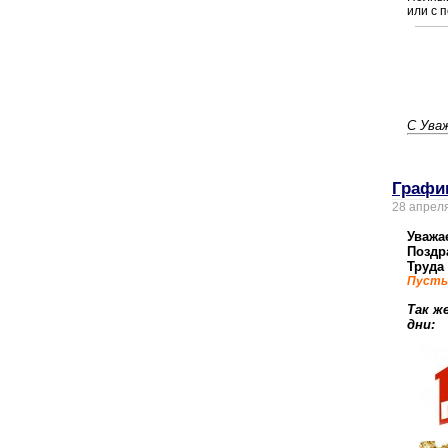
или с 
С Ува
Графи
28 апрел
Уважа
Поздр
Труда
Пусть 
Так ж
дни: