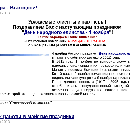
ря - Выходной!
я 2013
Уважаемые клиенты и партнеры!
Поздравляем Вас с наступающим праздником
"
День
народного
единства
- 4 ноября
"!
Так же обращаем Ваше внимание:
«Стекольная Компания»
4 ноября - НЕ РАБОТАЕТ
с 5 ноября - мы работаем в обычном режиме
4 ноября
Россия празднует
День народного е
в память о событиях далекого 1612 года.
В 1612 году 1 ноября по григорианскому 
народные ополченцы и их предводители куп
Минин и воевода Дмитрий Пожарский штур
Китай-город. 5 ноября командиры польского 
подписали капитуляцию, а 6 ноября гарнизон 
После долгого перерыва (1917 – 2005 годы)
возобновилась – государственный выходной
особенно радует верующих православной 
аре которой это — день Казанской иконы Божией Матери
ктив "Стекольной Компании"
к работы в Майские праздники
я 2013