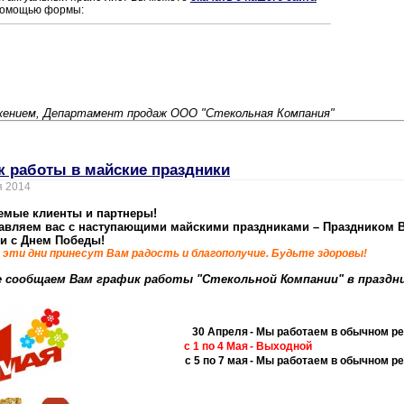
помощью формы:
жением, Департамент продаж ООО "Стекольная Компания"
к работы в майские праздники
я 2014
емые клиенты и партнеры!
авляем вас с наступающими майскими праздниками –
Праздником 
 и с Днем Победы!
эти дни принесут Вам радость и благополучие. Будьте здоровы
!
е сообщаем Вам график работы "Стекольной Компании" в праздн
30 Апреля
- Мы работаем в обычном р
с 1 по 4 Мая
- Выходной
с 5 по 7 мая
- Мы работаем в обычном р