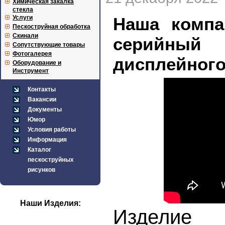
Химическая закалка
стекла
Услуги
Наша компа
Пескоструйная обработка
Скинали
серийный 
Сопутствующие товары
Фотогалерея
дисплейного
Оборудование и
Инструмент
Контакты
Вакансии
Документы
Юмор
Условия работы
Информация
Каталог
пескоструйных
рисунков
Наши Изделия:
Изделие 