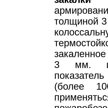
армиров
толщиной 3
колоссаль
термостойк
закаленное
3 мм. и
показате
(более 10
приме
пожаробезо