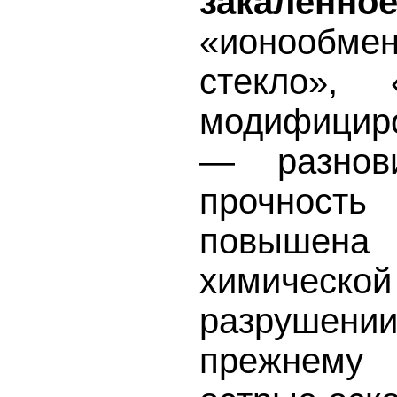
закалённо
«ионообме
стекло», 
модифициро
— разнови
прочнос
повыше
химической
разрушении 
прежнему