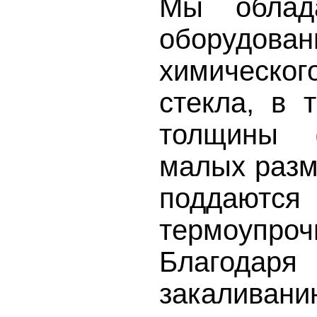
Мы облад
оборуд
химическо
стекла, в 
толщины 
малых разм
поддаются
термоупроч
Благодар
закаливан