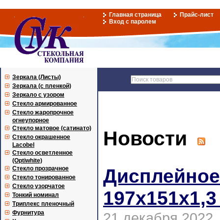
Главная страница
Прайс-лист
Вход с паролем
Зеркала (Листы)
Зеркала (с пленкой)
Зеркало с узором
Стекло армированное
Стекло жаропрочное
огнеупорное
Стекло матовое (сатинато)
Новости
Стекло окрашенное
Lacobel
Стекло осветленное
(Optiwhite)
Стекло прозрачное
Дисплейное
Стекло тонированное
Стекло узорчатое
197х151х1,3
Тонкий номинал
Триплекс пленочный
Фурнитура
21 декабря 2022