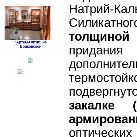
Натрий-Кал
Силикат
толщиной
"Артём-Оптик" на
придан
Войковской
дополнител
термостой
подверг
закалке (
армирован
оптическ