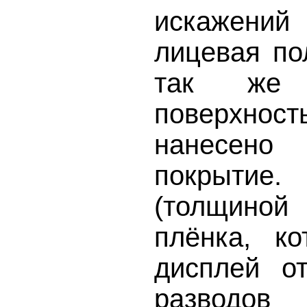
искажени
лицевая по
так же
поверхн
нанесен
покрытие.
(толщино
плёнка, к
дисплей о
развод