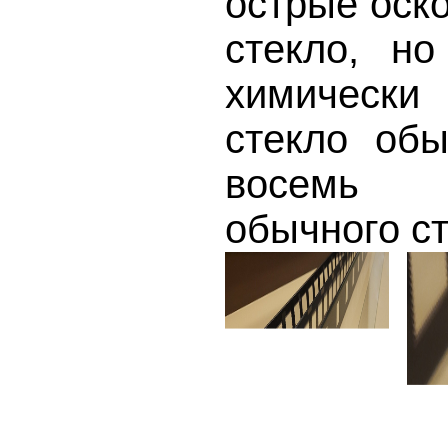
острые оско
стекло, н
химическ
стекло об
восемь 
обычного ст