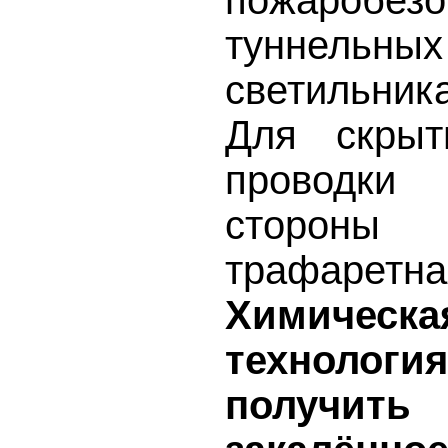
туннельн
светильник
Для скрыт
проводк
сторон
трафаретна
Химическ
технологи
получит