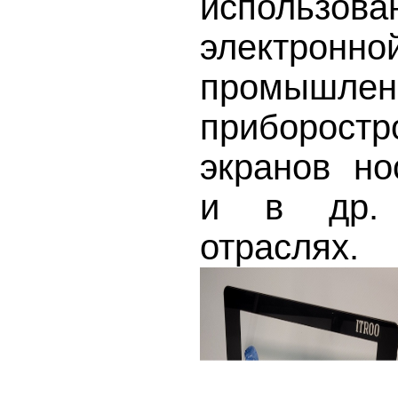
исполь
электронно
промышлен
приборостро
экранов но
и в др. 
отраслях.