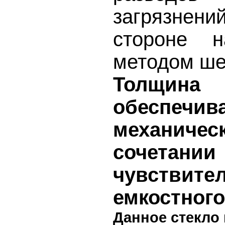
загрязнени
стороне н
методом ше
Толщи
обеспечи
механичес
сочетани
чувствите
емкостного
Данное стекло