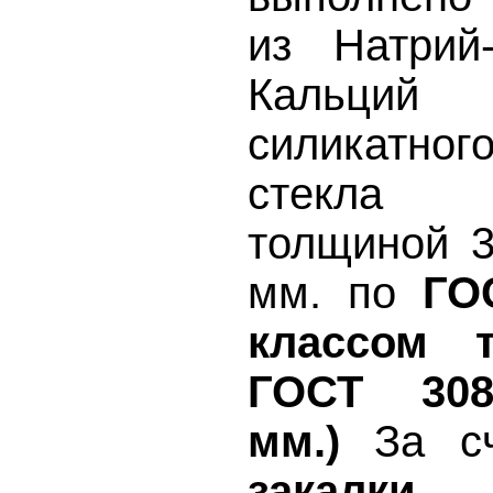
из Натрий
Кальций
силикатног
стекла
толщиной 
мм. по
ГО
классом 
ГОСТ 3089
мм.)
За с
закалки
(и