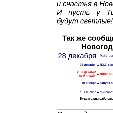
и счастья в Нов
И пусть у Ти
будут светлые!
Так же сообщ
Новогод
28 декабря
-
Работаем
-
29 декабря
ПХД, ко
-
с 30 декабря
Новогод
по 9 января
-
10 января
запуск 
-
с 11 января
Мы рабо
Будем рады работать 