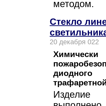
методом.
Стекло лин
светильника
20 декабря 022
Химическ
пожаробезоп
диодного 
трафаретной
Изделие
выполнено