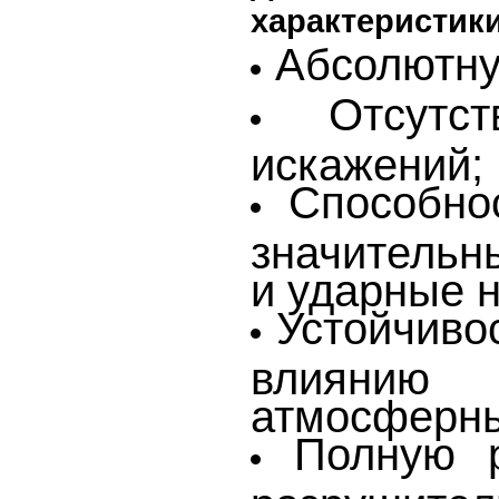
характеристики
Абсолютну
Отсутс
искажений;
Способно
значительн
и ударные н
Устойчиво
влияни
атмосферны
Полную р
разрушител