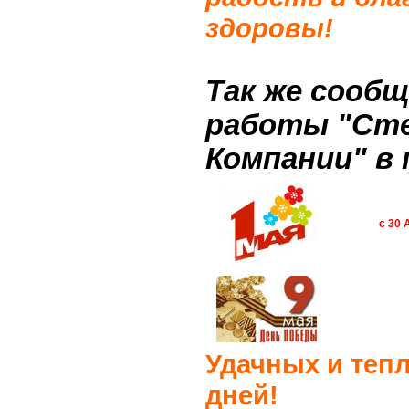
здоровы
!
Так же сооб
работы "Ст
Компании" в 
с 30 
Удачных и теп
дней!