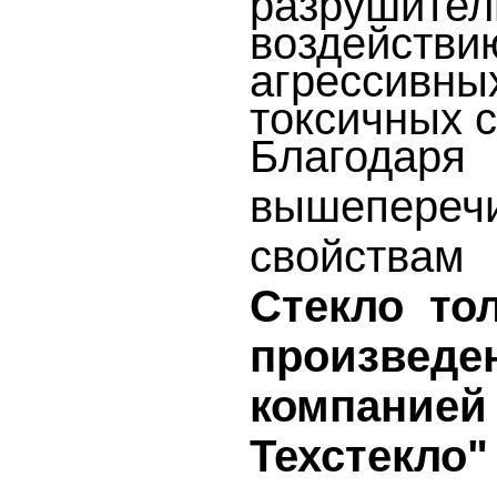
воздейст
агрессивн
токсичных с
Благодаря
вышепереч
свойст
Стекло то
произве
компан
Техстекло"