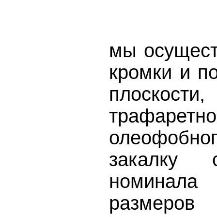
мы осущест
кромки и п
плоскост
трафарет
олеофобн
закалку с
номинала
размеро