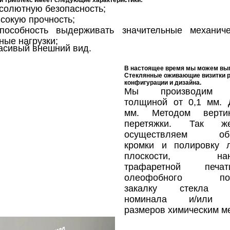
 триплекс имеет следующие характеристики:
солютную безопасность;
сокую прочность;
пособность выдерживать значительные механич
ные нагрузки;
асивый внешний вид.
В настоящее время мы можем вы
Стеклянные оживающие визитки
р
конфигурации и дизайна.
Мы производим с
толщиной от 0,1 мм. 
мм. Методом вертик
перетяжки. Так 
осуществляем обр
кромки и полировку 
плоскости, нане
трафаретной печ
олеофобного покр
закалку стекла т
номинала и/или 
размеров химическим м