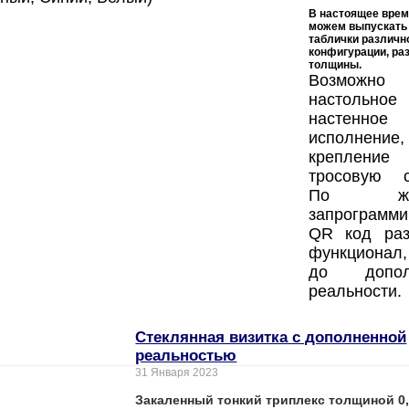
В настоящее вре
можем выпускат
таблички
различн
конфигурации, ра
толщины.
Возможно
настоль
настенное
исполнение
креплен
тросовую с
По жел
запрограмм
QR код раз
функционал,
до допол
реальности.
Стеклянная визитка с дополненной
реальностью
31 Января 2023
Закаленный тонкий триплекс толщиной 0,