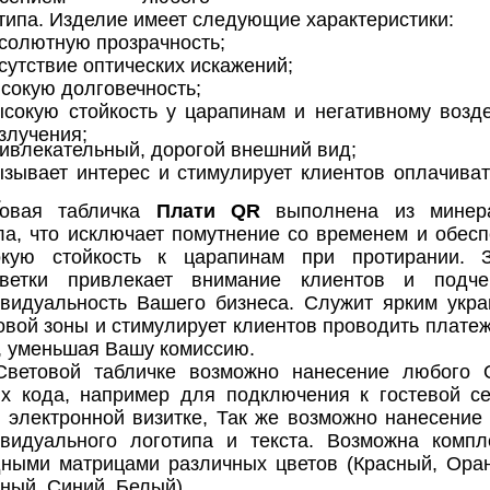
типа. Изделие имеет следующие характеристики:
солютную прозрачность;
сутствие оптических искажений;
сокую долговечность;
сокую стойкость у царапинам и негативному возд
злучения;
ивлекательный, дорогой внешний вид;
зывает интерес и стимулирует клиентов оплачиват
.
товая табличка
Плати QR
выполнена из минера
ла, что исключает помутнение со временем и обесп
окую стойкость к царапинам при протирании. 
светки привлекает внимание клиентов и подче
видуальность Вашего бизнеса. Служит ярким укр
овой зоны и стимулирует клиентов проводить платеж
 уменьшая Вашу комиссию.
Световой табличке возможно нанесение любого
х кода, например для подключения к гостевой се
 электронной визитке, Так же возможно нанесение
видуального логотипа и текста. Возможна компл
ными матрицами различных цветов (Красный, Ора
ный, Синий, Белый)