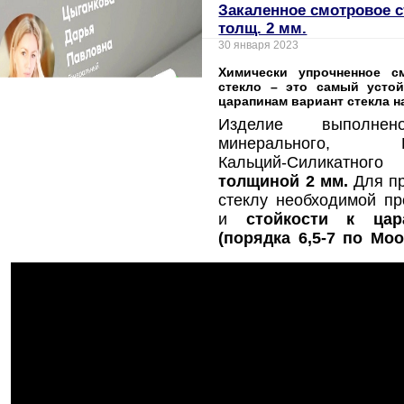
Закаленное смотровое с
толщ. 2 мм.
30 января 2023
Химически упрочненное с
стекло – это самый усто
царапинам вариант стекла н
Изделие выполне
минерального, На
Кальций-Силикатного
толщиной 2 мм.
Для п
стеклу необходимой пр
и
стойкости к цар
(порядка 6,5-7 по Моо