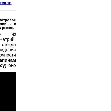
текло
мотровое
йчивый к
а рынке.
но из
трий-
 стекла
ридания
очности
апинам
су)
оно