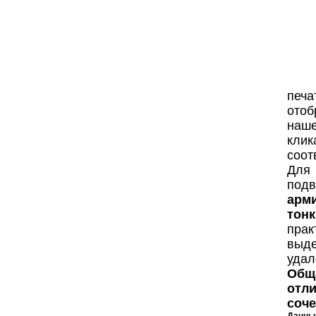
печ
отоб
наше
кли
соот
Для
под
арм
тонк
пра
выд
удал
Общ
отл
соче