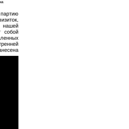
на
партию
зиток,
х нашей
т собой
ленных
тренней
несена