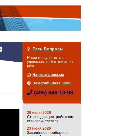
Есть Вопросы
Наши консультанты с
удовольствием ответят на
них!
Написать письмо
Telegram Glass_CMK
(495) 646-10-98
26 июня 2026
Стекло для центробежного
стеклоочистителя.
23 июня 2026
Закалённое приборное