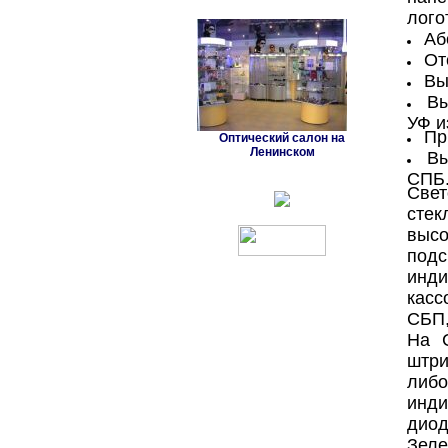
лого
Аб
От
Вы
Вы
УФ и
Пр
Оптический салон на
Ленинском
Вы
СПБ
Све
стек
выс
под
инди
касс
СБП,
На 
штри
либо
инди
диод
Зеле