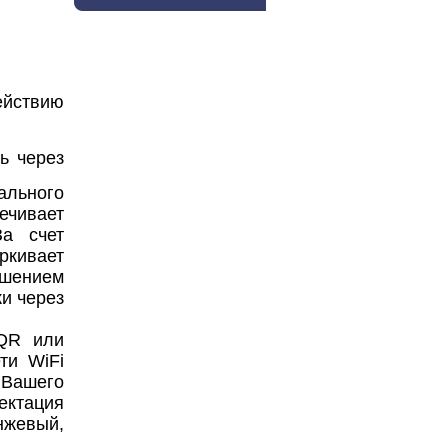
ействию
ь через
льного
ечивает
За счет
ркивает
ашением
и через
 QR или
ти WiFi
 Вашего
ектация
нжевый,