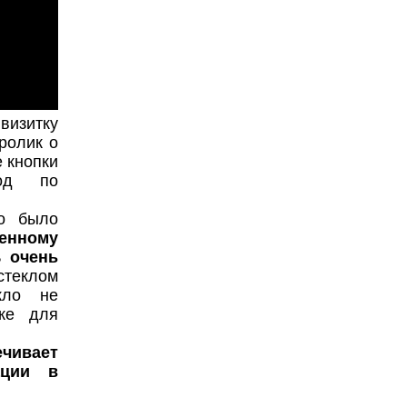
изитку
ролик о
 кнопки
ход по
но было
енному
ть
очень
стеклом
кло не
ке для
чивает
ации в