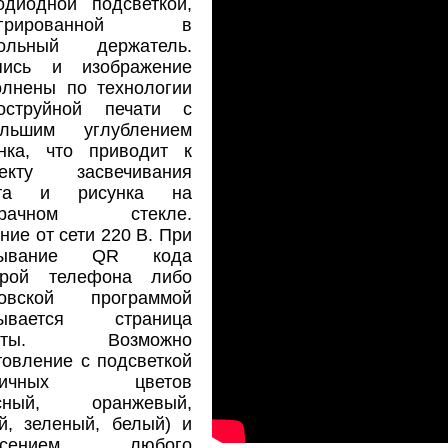
одиодной подсветкой,
тегрированной в
тольный держатель.
пись и изображение
лнены по технологии
коструйной печати с
ольшим углублением
нка, что приводит к
екту засвечивания
ста и рисунка на
зрачном стекле.
ние от сети 220 В. При
тывание QR кода
ерой телефона либо
ковской программой
рывается страница
латы. Возможно
товление с подсветкой
зличных цветов
асный, оранжевый,
й, зеленый, белый) и
несением любого