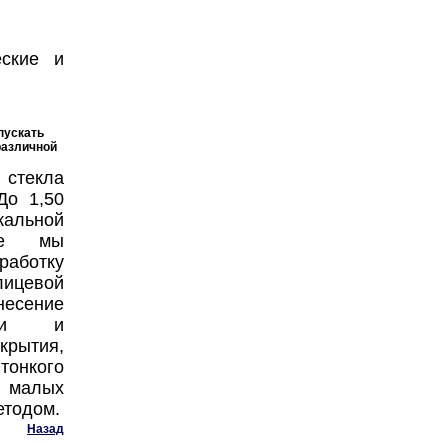
еские и
пускать
азличной
текла
До 1,50
альной
же мы
аботку
лицевой
сение
ати и
ытия,
онкого
малых
етодом.
Назад