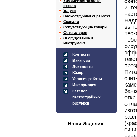
свет
Химическая закалка
стекла
ин
Услуги
нас
Пескоструйная обработка
Над
Скинали
выпо
Сопутствующие товары
пес
Фотогалерея
Оборудование и
неб
Инструмент
рису
эфф
Контакты
тек
Вакансии
про
Документы
Пита
Юмор
счи
Условия работы
кам
Информация
бан
Каталог
отк
пескоструйных
оп
рисунков
изго
ра
(кр
Наши Изделия:
сини
на