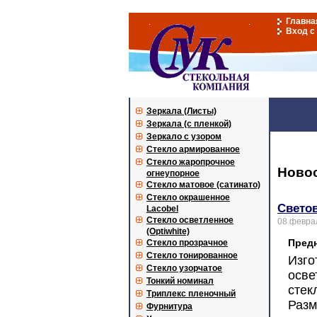
Главна
Вход с
Зеркала (Листы)
Зеркала (с пленкой)
Зеркало с узором
Стекло армированное
Стекло жаропрочное
Ново
огнеупорное
Стекло матовое (сатинато)
Стекло окрашенное
Свето
Lacobel
Стекло осветленное
08 февра
(Optiwhite)
Предн
Стекло прозрачное
Стекло тонированное
Из
Стекло узорчатое
осве
Тонкий номинал
сте
Триплекс пленочный
Раз
Фурнитура