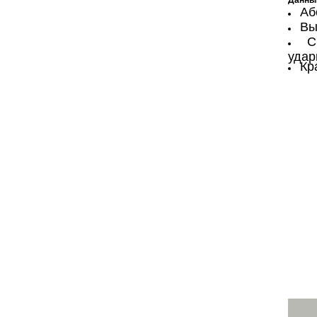
Данный
Аб
Вы
С
удар
Кр