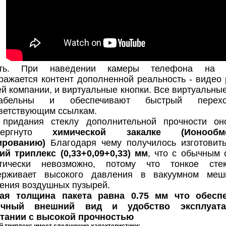
ать. При наведении камеры телефона на в
ражается контент дополненной реальность - видео 
й компании, и виртуальные кнопки. Все виртуальные
кабельны и обеспечивают быстрый пере
ветствующим ссылкам.
 придания стеклу дополнительной прочности о
вергнуто
химической закалке (Ионообм
ированию)
Благодаря чему получилось изготови
ий триплекс (0,33+0,09+0,33) мм
, что с обычным 
ктически невозможно, потому что тонкое сте
ерживает высокого давления в вакуумном меш
ения воздушных пузырей.
ая толщина пакета равна 0.75 мм что обеспе
ичный внешний вид и удобство эксплуат
тании с высокой прочностью