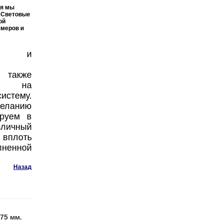
мя мы
ь
Световые
ой
змеров и
ное и
, также
ие на
истему.
анию
ируем в
личный
 вплоть
ненной
Назад
75 мм.