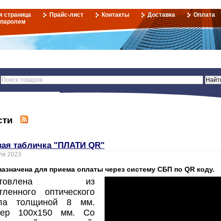
я страница
Прайс-лист
Контакты
Доставка
Оплата
 паролем
сти
вая табличка "ПЛАТИ QR"
ля 2023
азначена для приема оплаты через систему СБП по QR коду.
готовлена из
тленного оптического
кла толщиной 8 мм.
мер 100х150 мм. Со