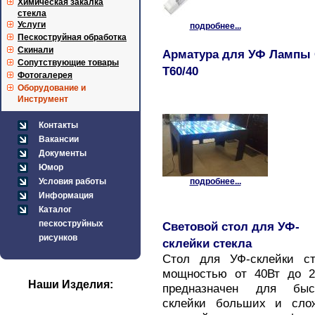
Химическая закалка
стекла
Услуги
подробнее...
Пескоструйная обработка
Скинали
Арматура для УФ Лампы
Сопутствующие товары
T60/40
Фотогалерея
Оборудование и
Инструмент
Контакты
Вакансии
Документы
Юмор
Условия работы
подробнее...
Информация
Каталог
пескоструйных
Световой стол для УФ-
рисунков
склейки стекла
Стол для УФ-склейки ст
мощностью от 40Вт до 2
Наши Изделия:
предназначен для быс
склейки больших и сло