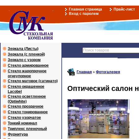
Главная страница
Прайс-лист
Вход с паролем
Зеркала (Листы)
Зеркала (с пленкой)
Зеркало с узором
Стекло армированное
Стекло жаропрочное
Главная
»
Фотогалерея
огнеупорное
Стекло матовое (сатинато)
Стекло окрашенное
Оптический салон 
Lacobel
Стекло осветленное
(Optiwhite)
Стекло прозрачное
Стекло тонированное
Стекло узорчатое
Тонкий номинал
Триплекс пленочный
Фурнитура