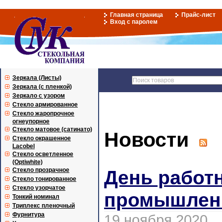
Главная страница
Прайс-лист
Вход с паролем
Зеркала (Листы)
Зеркала (с пленкой)
Зеркало с узором
Стекло армированное
Стекло жаропрочное
огнеупорное
Стекло матовое (сатинато)
Новости
Стекло окрашенное
Lacobel
Стекло осветленное
(Optiwhite)
Стекло прозрачное
День работ
Стекло тонированное
Стекло узорчатое
промышлен
Тонкий номинал
Триплекс пленочный
Фурнитура
19 ноября 2020