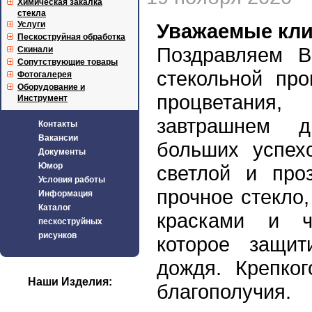
Химическая закалка
стекла
Услуги
Уважаемые кли
Пескоструйная обработка
Поздравляем В
Скинали
Сопутствующие товары
стекольной пр
Фотогалерея
Оборудование и
процветани
Инструмент
завтрашнем д
Контакты
Вакансии
больших успех
Документы
Юмор
светлой и про
Условия работы
прочное стекло
Информация
Каталог
красками и ч
пескоструйных
рисунков
которое защит
дождя. Крепког
Наши Изделия:
благополучия.