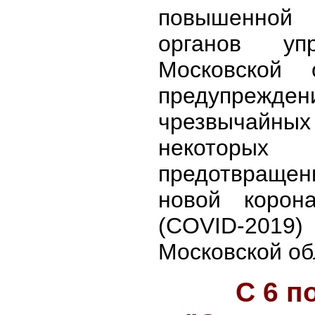
повышенной
органов у
Московской 
предупрежде
чрезвычай
некотор
предотвращен
новой корон
(COVID-201
Московской об
С 6 п