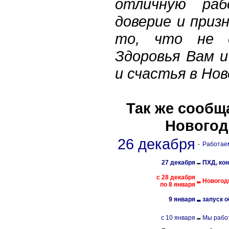
отличную раб
доверие и призн
то, что не д
Здоровья Вам и
и счастья в Нов
Так же сообщ
Новогод
26 декабря
-
Работаем
-
27 декабря
ПХД, ко
-
с 28 декабря
Новогод
по 8 января
-
9 января
запуск 
-
с 10 января
Мы рабо