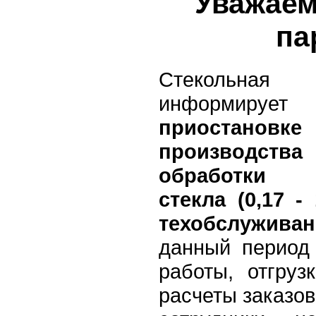
Уважаем
па
Стекольная 
информи
приостанов
производ
обработки 
стекла (0,17 -
техобслужива
данный период
работы, отгруз
расчеты заказов