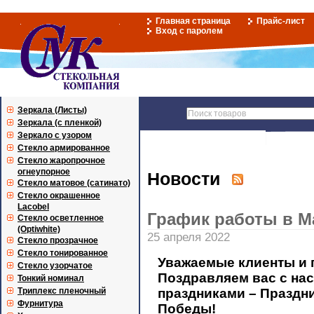
Главная страница
Прайс-лист
Вход с паролем
Зеркала (Листы)
Зеркала (с пленкой)
Зеркало с узором
Стекло армированное
Стекло жаропрочное
огнеупорное
Новости
Стекло матовое (сатинато)
Стекло окрашенное
Lacobel
График работы в М
Стекло осветленное
(Optiwhite)
25 апреля 2022
Стекло прозрачное
Стекло тонированное
Уважаемые клиенты и 
Стекло узорчатое
Поздравляем вас с н
Тонкий номинал
Триплекс пленочный
праздниками –
Праздни
Фурнитура
Победы!