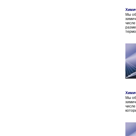
Химич
Мы об
химич
числ
разм
термо
Химич
Мы об
химич
числе
котор