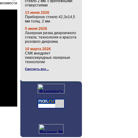
стекло 2 мм. с крепёжными
висимости
отверстиями
13 июня 2026
Приборное стекло 42,3х14,5
мм толщ. 2 мм.
5 июня 2026
Лазерная резка дихроичного
стекла: технология и красота
розового дихроика
10 марта 2026
СМК внедряет
пикосекундные лазерные
технологии
Смотреть все...