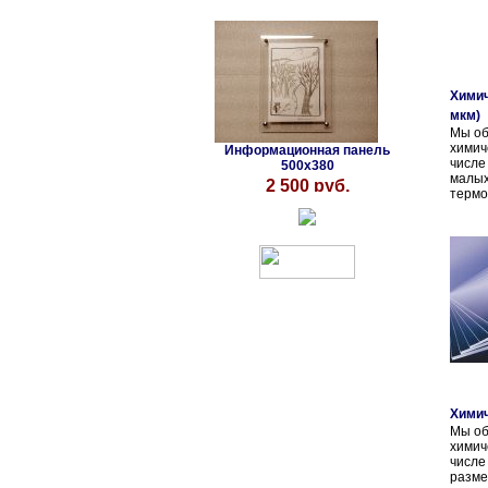
Химич
мкм)
Мы об
химич
Информационная панель
числ
500х380
малы
2 500 руб.
термо
Химич
Мы об
химич
числе
разм