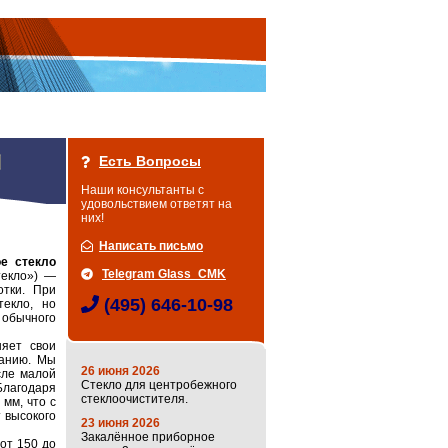
Есть Вопросы
Наши консультанты с
удовольствием ответят на
них!
Написать письмо
е стекло
Telegram Glass_CMK
текло») —
отки. При
(495) 646-10-98
текло, но
 обычного
яет свои
ранию. Мы
26 июня 2026
исле малой
Стекло для центробежного
Благодаря
стеклоочистителя.
мм, что с
 высокого
23 июня 2026
Закалённое приборное
от 150 до