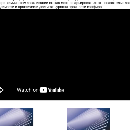
при химическом закаливании стекла можно варьировать этот показатель в за
димости и практически достигать уровня прочности сапфира.