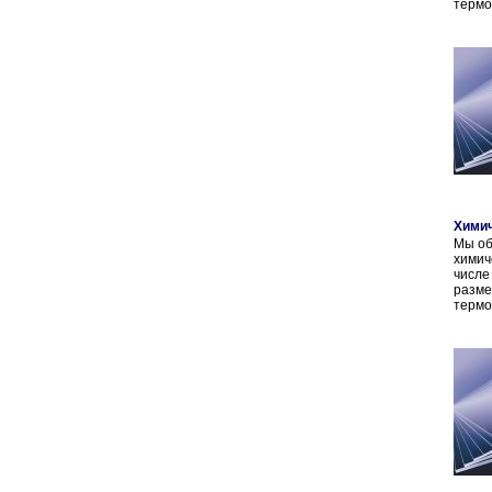
термо
Химич
Мы об
химич
числе
разм
термо