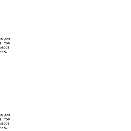
ем для
 в том
меров,
нию.
ем для
 в том
меров,
нию.