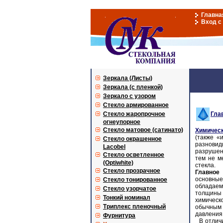
Главна
Вход с
Зеркала (Листы)
Зеркала (с пленкой)
Зеркало с узором
Стекло армированное
Стекло жаропрочное
Гла
огнеупорное
Стекло матовое (сатинато)
Химическ
(также «
Стекло окрашенное
разновид
Lacobel
разрушен
Стекло осветленное
тем не м
(Optiwhite)
стекла.
Стекло прозрачное
Главное
основные
Стекло тонированное
обладаем
Стекло узорчатое
толщины 
Тонкий номинал
химическ
Триплекс пленочный
обычным 
давления
Фурнитура
В отличи