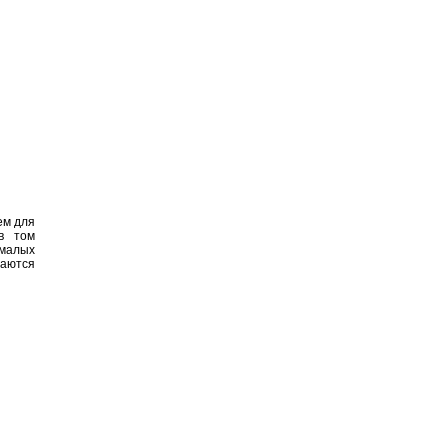
ем для
 в том
малых
аются