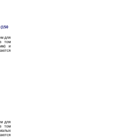
 (150
ем для
 в том
мм) и
аются
ем для
 в том
малых
аются