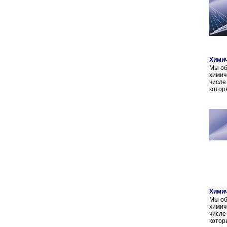
Химич
Мы об
химич
числе
котор
Химич
Мы об
химич
числе
котор