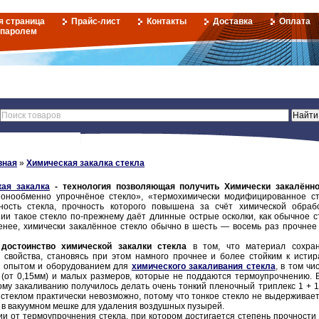
я страница
Прайс-лист
Контакты
Доставка
Оплата
 паролем
вная
»
Химическая закалка стекла
ая закалка
- технология позволяющая получить Химически закалённо
ионообменно упрочнёное стекло», «термохимически модифицированное с
ность стекла, прочность которого повышена за счёт химической обраб
ии такое стекло по-прежнему даёт длинные острые осколки, как обычное с
енее, химически закалённое стекло обычно в шесть — восемь раз прочнее
 достоинство химической закалки стекла
в том, что материал сохран
 свойства, становясь при этом намного прочнее и более стойким к исти
 опытом и оборудованием для
химического закаливания стекла
, в том ч
(от 0,15мм) и малых размеров, которые не поддаются термоупрочнению. 
ому закаливанию получилось делать очень тонкий пленочный триплекс 1 + 1 
стеклом практически невозможно, потому что тонкое стекло не выдерживает
 в вакуумном мешке для удаления воздушных пузырей.
и от термоупрочнения стекла, при котором достигается степень прочности 