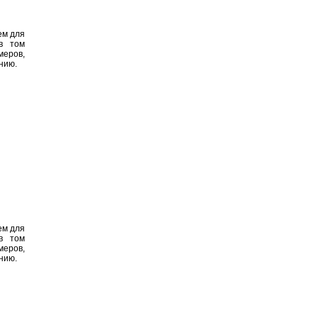
ем для
 в том
меров,
нию.
ем для
 в том
меров,
нию.