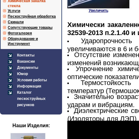
Химическая закалка
стекла
Увеличить
Услуги
Пескоструйная обработка
Скинали
Химически закаленн
Сопутствующие товары
32539-2013 п.2.1.40 
Фотогалерея
Оборудование и
Ударопрочность
Инструмент
увеличиваются в 6 и б
Отсутствие изменен
Контакты
изменений возникающ
Вакансии
Упрочнение химич
Документы
Юмор
оптические показатели
Условия работы
Термостойкост
Информация
температур (Термошок
Каталог
Значительно возрас
пескоструйных
ударам и вибрациям.
рисунков
Диэлектрические св
(Изоляторы для ЛЭП)
Наши Изделия: