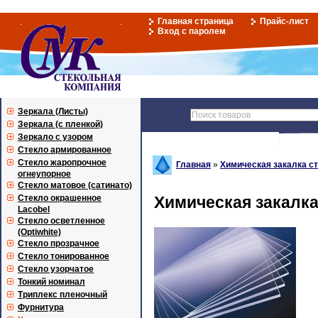
Главная страница
Прайс-лист
Вход с паролем
Зеркала (Листы)
Зеркала (с пленкой)
Зеркало с узором
Стекло армированное
Стекло жаропрочное
Главная
»
Химическая закалка с
огнеупорное
Стекло матовое (сатинато)
Стекло окрашенное
Химическая закалка
Lacobel
Стекло осветленное
(Optiwhite)
Стекло прозрачное
Стекло тонированное
Стекло узорчатое
Тонкий номинал
Триплекс пленочный
Фурнитура