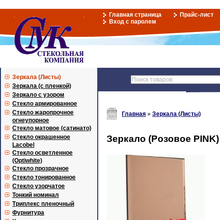
Главная страница
Прайс-лист
Вход с паролем
Зеркала (Листы)
Зеркала (с пленкой)
Зеркало с узором
Стекло армированное
Стекло жаропрочное
Главная
»
Зеркала (Листы)
огнеупорное
Стекло матовое (сатинато)
Стекло окрашенное
Зеркало (Розовое PINK)
Lacobel
Стекло осветленное
(Optiwhite)
Стекло прозрачное
Стекло тонированное
Стекло узорчатое
Тонкий номинал
Триплекс пленочный
Фурнитура