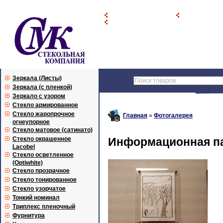
Главная страница
Прайс-лист
Вход с паролем
Зеркала (Листы)
Зеркала (с пленкой)
Зеркало с узором
Стекло армированное
Стекло жаропрочное
Главная
»
Фотогалерея
огнеупорное
Стекло матовое (сатинато)
Стекло окрашенное
Информационная па
Lacobel
Стекло осветленное
(Optiwhite)
Стекло прозрачное
Стекло тонированное
Стекло узорчатое
Тонкий номинал
Триплекс пленочный
Фурнитура