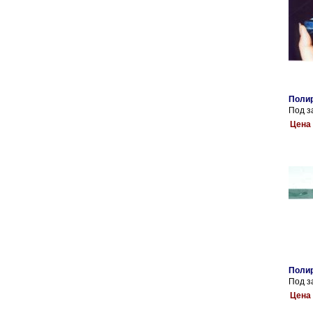
Полир
Под з
Цена 
Полир
Под з
Цена 