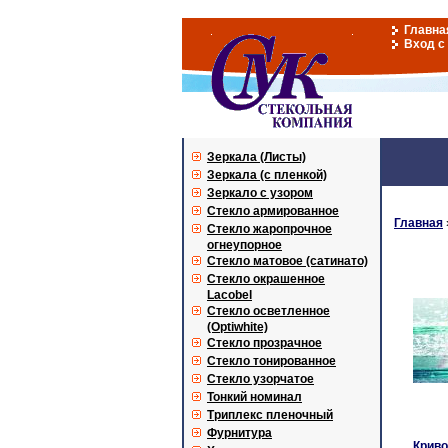
Главна
Вход с
Зеркала (Листы)
Зеркала (с пленкой)
Зеркало с узором
Стекло армированное
Главная
Стекло жаропрочное
огнеупорное
Стекло матовое (сатинато)
Стекло окрашенное
Lacobel
Стекло осветленное
(Optiwhite)
Стекло прозрачное
Стекло тонированное
Стекло узорчатое
Тонкий номинал
Триплекс пленочный
Фурнитура
Криво