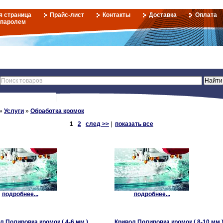
я страница
Прайс-лист
Контакты
Доставка
Оплата
 паролем
»
Услуги
»
Обработка кромок
1
2
след >>
|
показать все
подробнее...
подробнее...
л Полировка кромок ( 4-6 мм.)
Кривол Полировка кромок ( 8-10 мм.