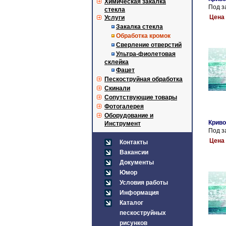
Химическая закалка
Под з
стекла
Цена 
Услуги
Закалка стекла
Обработка кромок
Сверление отверстий
Ультра-фиолетовая
склейка
Фацет
Пескоструйная обработка
Скинали
Сопутствующие товары
Фотогалерея
Оборудование и
Криво
Инструмент
Под з
Цена 
Контакты
Вакансии
Документы
Юмор
Условия работы
Информация
Каталог
пескоструйных
рисунков