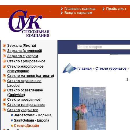
Главная страница
Прайс-лист
Вход с паролем
Зеркала (Листы)
Зеркала (с пленкой)
Зеркало с узором
Стекло армированное
Стекло жаропрочное
Главная
»
Стекло узорчатое
огнеупорное
Стекло матовое (сатинато)
1
Стекло окрашенное
Lacobel
Стекло осветленное
(Optiwhite)
Стекло прозрачное
Стекло тонированное
Стекло узорчатое
Jaroszowiec - Польша
SaintGobain - Европа
СтеклоДизайн