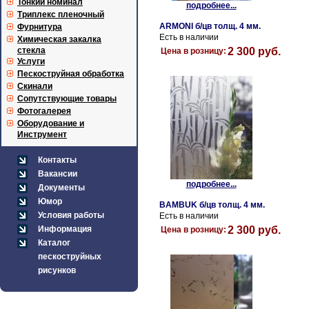
Тонкий номинал
подробнее...
Триплекс пленочный
ARMONI б/цв толщ. 4 мм.
Фурнитура
Есть в наличии
Химическая закалка
стекла
2 300 руб.
Цена в розницу:
Услуги
Пескоструйная обработка
Скинали
Сопутствующие товары
Фотогалерея
Оборудование и
Инструмент
Контакты
Вакансии
подробнее...
Документы
Юмор
BAMBUK б/цв толщ. 4 мм.
Условия работы
Есть в наличии
Информация
2 300 руб.
Цена в розницу:
Каталог
пескоструйных
рисунков