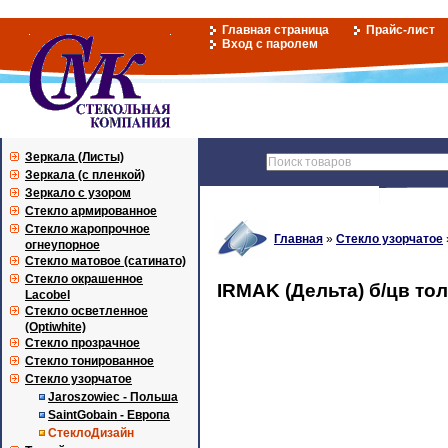
Главная страница
Прайс-лист
Вход с паролем
Зеркала (Листы)
Зеркала (с пленкой)
Зеркало с узором
Стекло армированное
Стекло жаропрочное
Главная
»
Стекло узорчатое
огнеупорное
Стекло матовое (сатинато)
Стекло окрашенное
IRMAK (Дельта) б/цв тол
Lacobel
Стекло осветленное
(Optiwhite)
Стекло прозрачное
Стекло тонированное
Стекло узорчатое
Jaroszowiec - Польша
SaintGobain - Европа
СтеклоДизайн