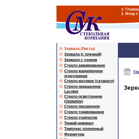
Главна
Вход с
Зеркала (Листы)
Зеркала (с пленкой)
Зеркало с узором
Стекло армированное
Стекло жаропрочное
Гл
огнеупорное
Стекло матовое (сатинато)
Стекло окрашенное
Зерк
Lacobel
Стекло осветленное
(Optiwhite)
Стекло прозрачное
Стекло тонированное
Стекло узорчатое
Тонкий номинал
Триплекс пленочный
Фурнитура