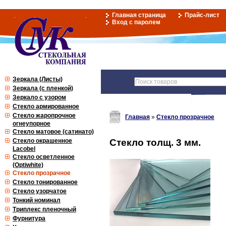
Главная страница
Прайс-лист
Вход с паролем
Зеркала (Листы)
Зеркала (с пленкой)
Зеркало с узором
Стекло армированное
Стекло жаропрочное
Главная
»
Стекло прозрачное
огнеупорное
Стекло матовое (сатинато)
Стекло окрашенное
Стекло толщ. 3 мм.
Lacobel
Стекло осветленное
(Optiwhite)
Стекло прозрачное
Стекло тонированное
Стекло узорчатое
Тонкий номинал
Триплекс пленочный
Фурнитура