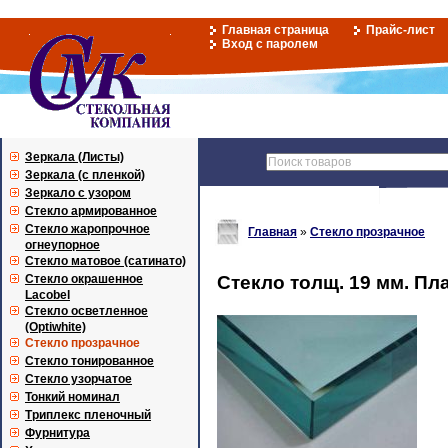
Главная страница
Прайс-лист
Вход с паролем
Зеркала (Листы)
Зеркала (с пленкой)
Зеркало с узором
Стекло армированное
Стекло жаропрочное
Главная
»
Стекло прозрачное
огнеупорное
Стекло матовое (сатинато)
Стекло окрашенное
Стекло толщ. 19 мм. П
Lacobel
Стекло осветленное
(Optiwhite)
Стекло прозрачное
Стекло тонированное
Стекло узорчатое
Тонкий номинал
Триплекс пленочный
Фурнитура