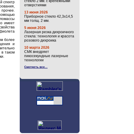
стекло 2 мм. с крепёжными
ий спектр
отверстиями
рования,
 прочее.
13 июня 2026
помощью
Приборное стекло 42,3х14,5
ломассы
мм толщ. 2 мм.
ло имеет
войства
5 июня 2026
афиолета
Лазерная резка дихроичного
стекла: технология и красота
им более
розового дихроика
ощения и
10 марта 2026
ительно
СМК внедряет
 в таком
пикосекундные лазерные
ки.
технологии
Смотреть все...