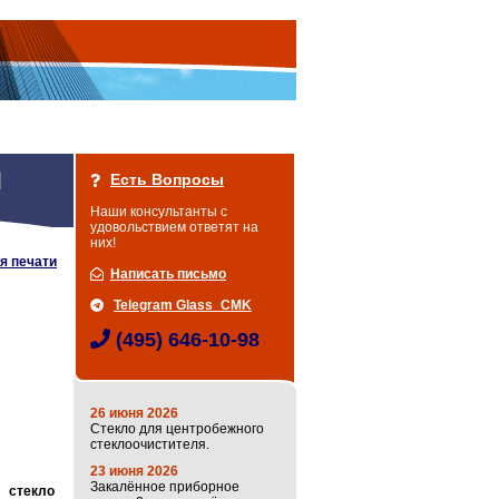
Есть Вопросы
Наши консультанты с
удовольствием ответят на
них!
я печати
Написать письмо
Telegram Glass_CMK
(495) 646-10-98
26 июня 2026
Стекло для центробежного
стеклоочистителя.
23 июня 2026
Закалённое приборное
 стекло