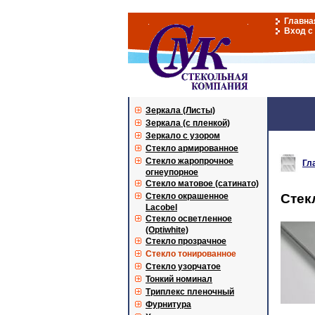
Главна
Вход с
Зеркала (Листы)
Зеркала (с пленкой)
Зеркало с узором
Стекло армированное
Стекло жаропрочное
Гл
огнеупорное
Стекло матовое (сатинато)
Стекло окрашенное
Стек
Lacobel
Стекло осветленное
(Optiwhite)
Стекло прозрачное
Стекло тонированное
Стекло узорчатое
Тонкий номинал
Триплекс пленочный
Фурнитура