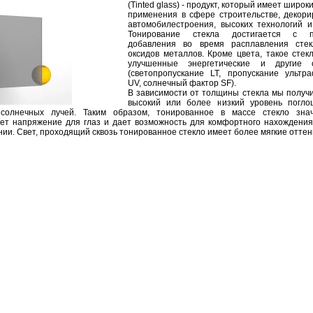
(Tinted glass) - продукт, который имеет широк
применения в сфере строительстве, декори
автомобилестроения, высоких технологий и
Тонирование стекла достигается с 
добавления во время расплавления стек
оксидов металлов. Кроме цвета, такое стек
улучшенные энергетические и другие с
(светопропускание LT, пропускание ультр
UV, солнечный фактор SF).
В зависимости от толщины стекла мы получ
высокий или более низкий уровень погл
солнечных лучей. Таким образом, тонированное в массе стекло знач
ет напряжение для глаз и дает возможность для комфортного нахождения
ии. Свет, проходящий сквозь тонированное стекло имеет более мягкие оттен