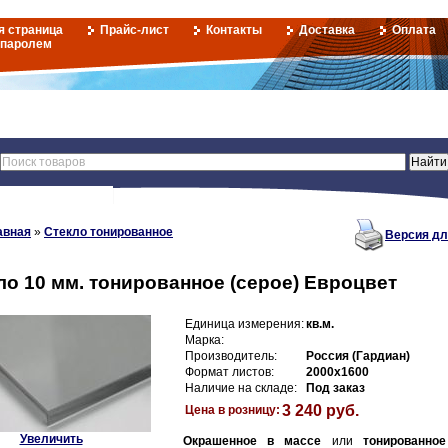
я страница
Прайс-лист
Контакты
Доставка
Оплата
 паролем
авная
»
Стекло тонированное
Версия дл
ло 10 мм. тонированное (серое) Евроцвет
Единица измерения:
кв.м.
Марка:
Производитель:
Россия (Гардиан)
Формат листов:
2000х1600
Наличие на складе:
Под заказ
3 240 руб.
Цена в розницу:
Увеличить
Окрашенное в массе
или
тонированное