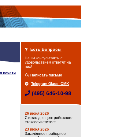
Есть Вопросы
Наши консультанты с
удовольствием ответят на
них!
я печати
Написать письмо
Telegram Glass_CMK
(495) 646-10-98
26 июня 2026
Стекло для центробежного
стеклоочистителя.
23 июня 2026
Закалённое приборное