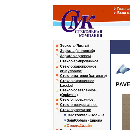
Главна
Вход с
Зеркала (Листы)
Зеркала (с пленкой)
Зеркало с узором
Стекло армированное
Стекло жаропрочное
огнеупорное
Стекло матовое (сатинато)
Стекло окрашенное
PAVE
Lacobel
Стекло осветленное
(Optiwhite)
Стекло прозрачное
Стекло тонированное
Стекло узорчатое
Jaroszowiec - Польша
SaintGobain - Европа
СтеклоДизайн