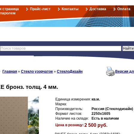
я страница
Прайс-лист
Контакты
Доставка
Оплата
 паролем
Главная
»
Стекло узорчатое
»
СтеклоДизайн
Версия дл
E бронз. толщ. 4 мм.
Единица измерения:
кв.м.
Марка:
Производитель:
Россия (Стеклодизайн)
Формат листов:
2250х1605
Наличие на складе:
Есть в наличии
2 500 руб.
Цена в розницу: