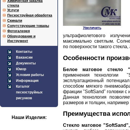
Химическая закалка
стекла
Услуги
Пескоструйная обработка
Скинали
Сопутствующие товары
Увеличить
Фотогалерея
ультрафиолетового излуче
Оборудование и
максимально светлым. Солн
Инструмент
по поверхности такого стекла,
Контакты
Особенности произв
Вакансии
Документы
Белое матовое стекло 
Юмор
применения технологии "S
Условия работы
эксплуатационный потенциал
Информация
способом мягкого пневмоабр
Каталог
фракции "SoftSand" головки с
пескоструйных
Данная технология позволяе
рисунков
размеров и толщин, например 
Преимущества испо
Наши Изделия:
Стекло матовое
"SoftSand"