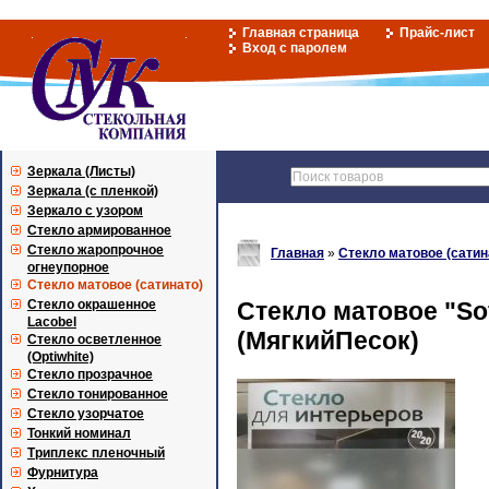
Главная страница
Прайс-лист
Вход с паролем
Зеркала (Листы)
Зеркала (с пленкой)
Зеркало с узором
Стекло армированное
Стекло жаропрочное
Главная
»
Стекло матовое (сатин
огнеупорное
Стекло матовое (сатинато)
Стекло окрашенное
Стекло матовое "So
Lacobel
(МягкийПесок)
Стекло осветленное
(Optiwhite)
Стекло прозрачное
Стекло тонированное
Стекло узорчатое
Тонкий номинал
Триплекс пленочный
Фурнитура