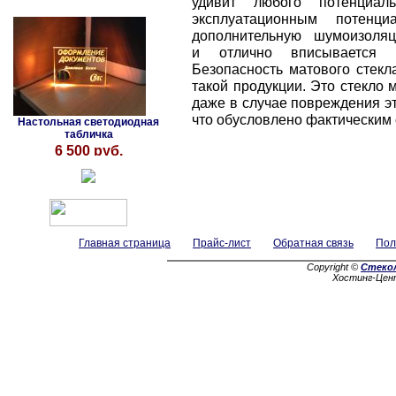
удивит любого потенциаль
эксплуатационным потенци
дополнительную шумоизоляц
и отлично вписывается 
Безопасность матового стекл
такой продукции. Это стекло
даже в случае повреждения эт
что обусловлено фактическим 
Настольная светодиодная
табличка
6 500 руб.
Главная страница
Прайс-лист
Обратная связь
Пол
Copyright ©
Стеко
Хостинг-Цен