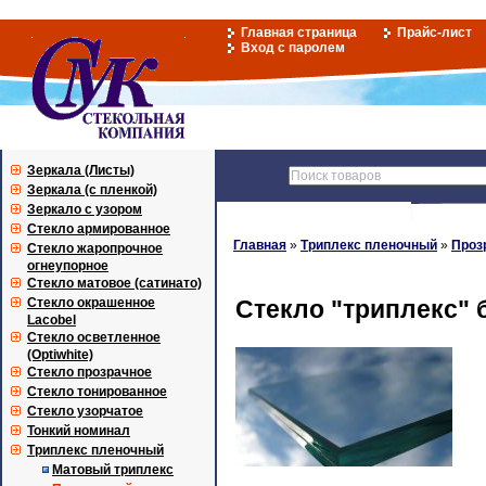
Главная страница
Прайс-лист
Вход с паролем
Зеркала (Листы)
Зеркала (с пленкой)
Зеркало с узором
Стекло армированное
Главная
»
Триплекс пленочный
»
Проз
Стекло жаропрочное
огнеупорное
Стекло матовое (сатинато)
Стекло окрашенное
Стекло "триплекс" б
Lacobel
Стекло осветленное
(Optiwhite)
Стекло прозрачное
Стекло тонированное
Стекло узорчатое
Тонкий номинал
Триплекс пленочный
Матовый триплекс