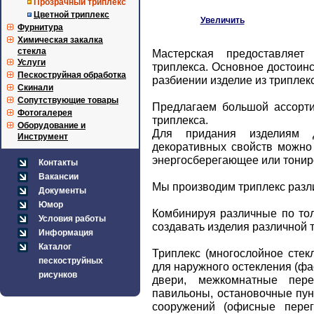
Прозрачный триплекс
Цветной триплекс
Увеличить
Фурнитура
Химическая закалка
стекла
Мастерская предоставляет
Услуги
триплекса. Основное достоинст
Пескоструйная обработка
разбиении изделие из триплек
Скинали
Сопутствующие товары
Предлагаем большой ассортим
Фотогалерея
триплекса.
Оборудование и
Для придания изделиям д
Инструмент
декоративных свойств можно 
энергосберегающее или тониро
Контакты
Вакансии
Мы производим триплекс разл
Документы
Юмор
Комбинируя различные по то
Условия работы
создавать изделия различной
Информация
Каталог
Триплекс (многослойное стек
пескоструйных
для наружного остекления (фа
рисунков
двери, межкомнатные пере
павильоны, остановочные пунк
сооружений (офисные перего