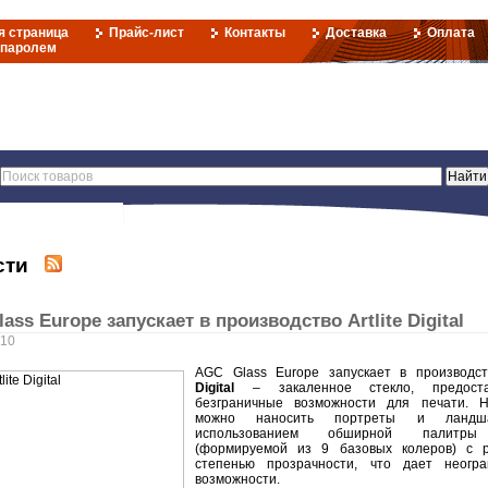
я страница
Прайс-лист
Контакты
Доставка
Оплата
 паролем
сти
ass Europe запускает в производство Artlite Digital
010
AGC Glass Europe запускает в производс
Digital
– закаленное стекло, предоста
безграничные возможности для печати. Н
можно наносить портреты и ланд
использованием обширной палитры
(формируемой из 9 базовых колеров) с р
степенью прозрачности, что дает неогра
возможности.