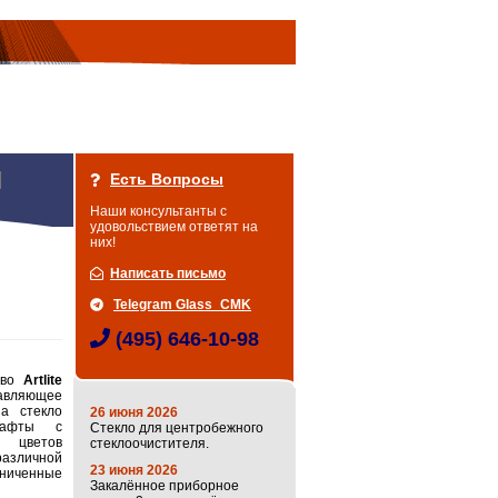
Есть Вопросы
Наши консультанты с
удовольствием ответят на
них!
Написать письмо
Telegram Glass_CMK
(495) 646-10-98
тво
Artlite
вляющее
а стекло
26 июня 2026
шафты с
Стекло для центробежного
 цветов
стеклоочистителя.
азличной
23 июня 2026
ниченные
Закалённое приборное