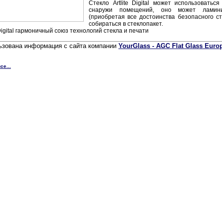
Стекло Artlite Digital может использоваться
снаружи помещений, оно может ламини
(приобретая все достоинства безопасного ст
собираться в стеклопакет.
 Digital гармоничный союз технологий стекла и печати
ьзована информация с сайта компании
YourGlass - AGC Flat Glass Euro
се...