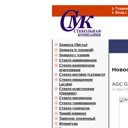
Главна
Вход с
Зеркала (Листы)
Зеркала (с пленкой)
Зеркало с узором
Стекло армированное
Стекло жаропрочное
Ново
огнеупорное
Стекло матовое (сатинато)
Стекло окрашенное
AGC Gl
Lacobel
Стекло осветленное
31 мая 2
(Optiwhite)
Стекло прозрачное
Стекло тонированное
Стекло узорчатое
Тонкий номинал
Триплекс пленочный
Фурнитура