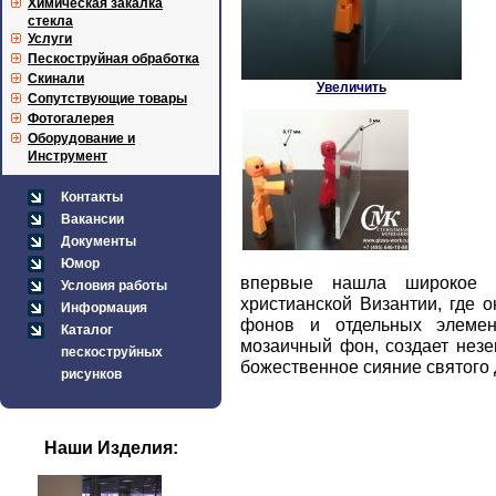
Химическая закалка
стекла
Услуги
Пескоструйная обработка
Скинали
Увеличить
Сопутствующие товары
Фотогалерея
Оборудование и
Инструмент
Контакты
Вакансии
Документы
Юмор
впервые нашла широкое п
Условия работы
христианской Византии, где 
Информация
фонов и отдельных элемен
Каталог
мозаичный фон, создает нез
пескоструйных
божественное сияние святого 
рисунков
Наши Изделия: