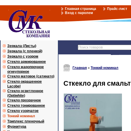
Главная страница
Прайс-лист
Вход с паролем
Зеркала (Листы)
Зеркала (с пленкой)
Зеркало с узором
Стекло армированное
Стекло жаропрочное
Главная
»
Тонкий номинал
огнеупорное
Стекло матовое (сатинато)
Стекло окрашенное
Сткекло для смальт
Lacobel
Стекло осветленное
(Optiwhite)
Стекло прозрачное
Стекло тонированное
Стекло узорчатое
Тонкий номинал
Триплекс пленочный
Фурнитура