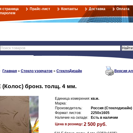
я страница
Прайс-лист
Контакты
Доставка
Оплата
 паролем
Главная
»
Стекло узорчатое
»
СтеклоДизайн
Версия дл
 (Колос) бронз. толщ. 4 мм.
Единица измерения:
кв.м.
Марка:
Производитель:
Россия (Стеклодизайн)
Формат листов:
2250х1605
Наличие на складе:
Есть в наличии
2 500 руб.
Цена в розницу: