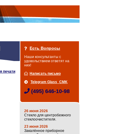
Есть Вопросы
Наши консультанты с
удовольствием ответят на
них!
я печати
Написать письмо
Telegram Glass_CMK
(495) 646-10-98
26 июня 2026
Стекло для центробежного
стеклоочистителя.
23 июня 2026
Закалённое приборное