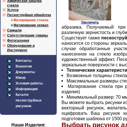
Химическая закалка
стекла
Услуги
Пескоструйная обработка
Матирование стекла
Увеличить
Матирование зеркал
абразива. Получаемый при
Скинали
различную зернистость и глуби
Сопутствующие товары
Существует также
пескоструй
Фотогалерея
наносится со стороны зеркаль
Оборудование и
случае обработанные участ
Инструмент
нанесенное на стекло изобр
художественный эффект. Песк
Контакты
зеркальные поверхности с выс
Вакансии
Технические характеристи
Документы
Возможные толщины стекла:
Юмор
Максимальные размеры стек
Условия работы
Матирование стекла при 
Информация
изделия)
Каталог
Минимальный размер: 70 мм
пескоструйных
Вы можете выбрать рисунки и
рисунков
векторный рисунок, желат
оцифровать Ваш рисунок и
подготовке шаблона от 1500 р
Выбрать рисунок дл
Наши Изделия: