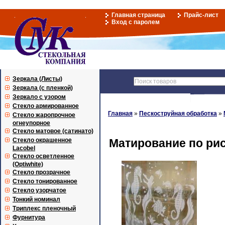
Главная страница
Прайс-лист
Вход с паролем
Зеркала (Листы)
Зеркала (с пленкой)
Зеркало с узором
Стекло армированное
Главная
»
Пескоструйная обработка
»
Стекло жаропрочное
огнеупорное
Стекло матовое (сатинато)
Стекло окрашенное
Матирование по рису
Lacobel
Стекло осветленное
(Optiwhite)
Стекло прозрачное
Стекло тонированное
Стекло узорчатое
Тонкий номинал
Триплекс пленочный
Фурнитура