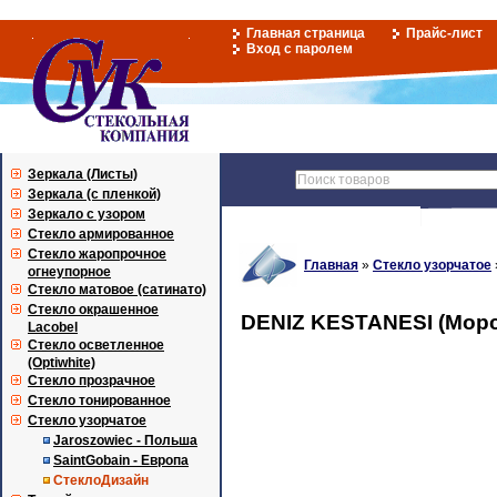
Главная страница
Прайс-лист
Вход с паролем
Зеркала (Листы)
Зеркала (с пленкой)
Зеркало с узором
Стекло армированное
Стекло жаропрочное
Главная
»
Стекло узорчатое
огнеупорное
Стекло матовое (сатинато)
Стекло окрашенное
DENIZ KESTANESI (Морск
Lacobel
Стекло осветленное
(Optiwhite)
Стекло прозрачное
Стекло тонированное
Стекло узорчатое
Jaroszowiec - Польша
SaintGobain - Европа
СтеклоДизайн