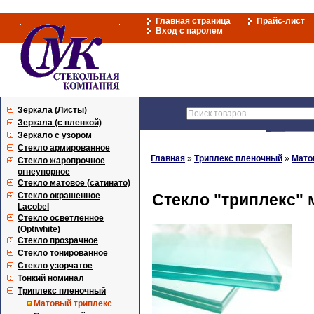
Главная страница
Прайс-лист
Вход с паролем
Зеркала (Листы)
Зеркала (с пленкой)
Зеркало с узором
Стекло армированное
Главная
»
Триплекс пленочный
»
Мато
Стекло жаропрочное
огнеупорное
Стекло матовое (сатинато)
Стекло окрашенное
Стекло "триплекс" м
Lacobel
Стекло осветленное
(Optiwhite)
Стекло прозрачное
Стекло тонированное
Стекло узорчатое
Тонкий номинал
Триплекс пленочный
Матовый триплекс