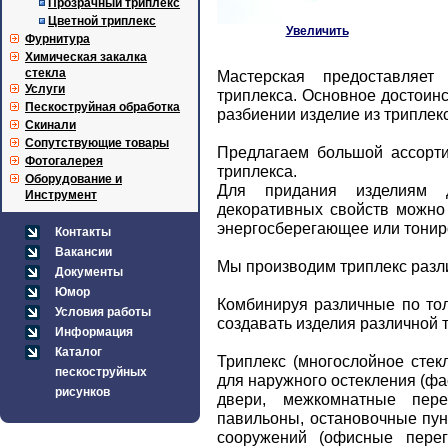
Прозрачный триплекс
Цветной триплекс
Увеличить
Фурнитура
Химическая закалка
стекла
Мастерская предоставляет
Услуги
триплекса. Основное достоинст
Пескоструйная обработка
разбиении изделие из триплек
Скинали
Сопутствующие товары
Предлагаем большой ассортим
Фотогалерея
триплекса.
Оборудование и
Для придания изделиям д
Инструмент
декоративных свойств можно 
энергосберегающее или тониро
Контакты
Вакансии
Мы производим триплекс разл
Документы
Юмор
Комбинируя различные по то
Условия работы
создавать изделия различной
Информация
Каталог
Триплекс (многослойное стек
пескоструйных
для наружного остекления (фа
рисунков
двери, межкомнатные пере
павильоны, остановочные пунк
сооружений (офисные перего