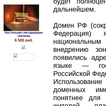
будет полноце
дальнейшем.
Домен РФ (сок
Федерация) я
Настольная светодиодная
табличка
национальным
6 500 руб.
внедрению зо
появились адр
языке — гос
Российской Фед
Использован
доменных им
понятнее для 
жителей пла