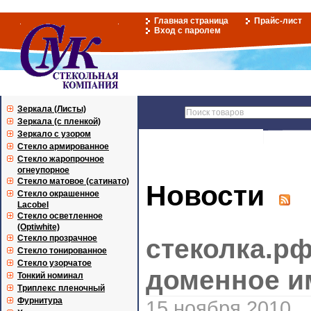
Главная страница
Прайс-лист
Вход с паролем
Зеркала (Листы)
Зеркала (с пленкой)
Зеркало с узором
Стекло армированное
Стекло жаропрочное
огнеупорное
Стекло матовое (сатинато)
Новости
Стекло окрашенное
Lacobel
Стекло осветленное
(Optiwhite)
Стекло прозрачное
стеколка.рф
Стекло тонированное
Стекло узорчатое
доменное и
Тонкий номинал
Триплекс пленочный
Фурнитура
15 ноября 2010