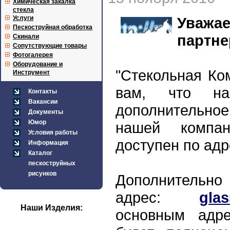
Химическая закалка
стекла
Услуги
Уваж
Пескоструйная обработка
партне
Скинали
Сопутствующие товары
Фотогалерея
Оборудование и
"Стекольная Ко
Инструмент
вам, что нам
Контакты
Вакансии
дополнительно
Документы
Юмор
нашей компа
Условия работы
доступен по ад
Информация
Каталог
пескоструйных
рисунков
Дополнитель
адрес:
glas
Наши Изделия:
основным адр